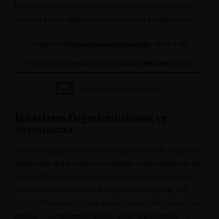
bilginiz varsa, bu durumu yöneticinize haber vermeli veya
alternatif olarak, aşağıdaki iletişim kanalını kullanmalısınız.
Aşağıdaki iletişim kanalı, bağımsız bir üçüncü kişi tarafından sağlanmakta.
Bu kanalları kullanarak, gizlilik içinde, herhangi bir Kod ihlali ile ilgili çeşitli dillerde ihbarda bulunabilirsiniz:
etikhat@forcebrothers.com
İhbarların Değerlendirilmesi ve
Soruşturma
Şirketimiz, çalışanların sorunların çözümüne katkı sağlayan
desteklerine değer vermekte ve bunları teşvik etmektedir. Bir
sorunu dürüstçe ve iyi niyetle haber veren çalışanlara karşı
misillemede bulunulamaz. Buna aykırı her davranış, Etik
Kod’un ihlali olarak değerlendirilir. Olası ihlaller hakkındaki
ihbarlar ve soruşturmalar gizlilik içinde değerlendirilir ve