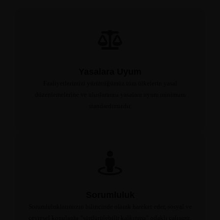
Yasalara Uyum
Faaliyetlerimizi yürüttüğümüz tüm ülkelerin yasal
düzenlemelerine ve uluslararası yasalara uyum minimum
standardımızdır.
Sorumluluk
Sorumluluklarımızın bilincinde olarak hareket eder, sosyal ve
çevresel konularda “sürdürülebilir kalkınma” odaklı çalışırız.