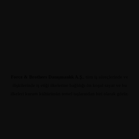
İş Etiği ve Çalışma İlkeleri
Force & Brothers Danışmanlık A.Ş.
, tüm iş süreçlerinde ve
ilişkilerinde iş etiği ilkelerine bağlılığı ön koşul sayar ve bu
ilkeleri kurum kültürünün temel taşlarından biri olarak görür.