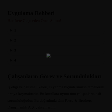
Uygulama Rehberi
Harekete Geçmeden Önce Sorun!
1
2
Home
3
Services
About Us
4
Our Team
The blog
Contact Us
Çalışanların Görev ve Sorumlulukları
İş etiği ve çalışma ilkeleri, iş yapma biçimlerimizin temellerini
ortaya koymaktadır. Bu kurallara uyum tüm çalışanların asli
sorumluluğudur. Bu doğrultuda tüm Force & Brothers
Danışmanlık A.Ş. çalışanlarının: