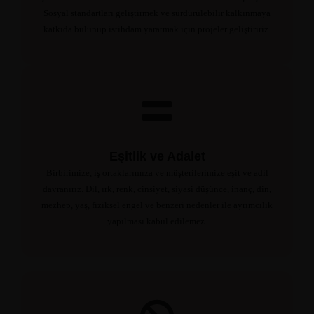
Sosyal standartları geliştirmek ve sürdürülebilir kalkınmaya
katkıda bulunup istihdam yaratmak için projeler geliştiririz.
Eşitlik ve Adalet
Birbirimize, iş ortaklarımıza ve müşterilerimize eşit ve adil
davranırız. Dil, ırk, renk, cinsiyet, siyasi düşünce, inanç, din,
mezhep, yaş, fiziksel engel ve benzeri nedenler ile ayrımcılık
yapılması kabul edilemez.